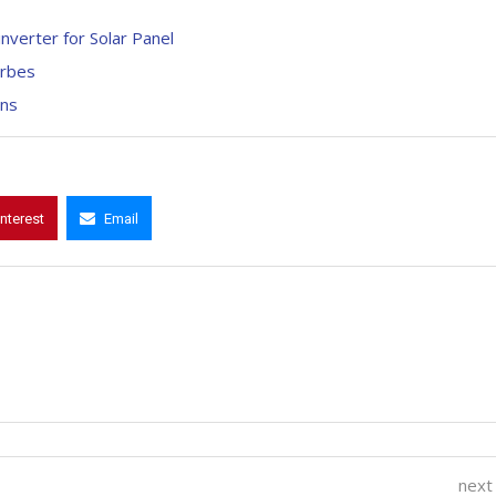
verter for Solar Panel
orbes
ons
interest
Email
next