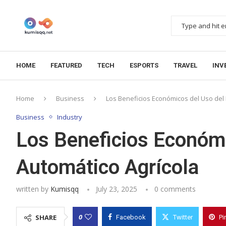
HOME
FEATURED
TECH
ESPORTS
TRAVEL
INV
Home
Business
Los Beneficios Económicos del Uso del 
Business
Industry
Los Beneficios Económi
Automático Agrícola
written by
Kumisqq
July 23, 2025
0 comments
0
SHARE
Facebook
Twitter
Pi