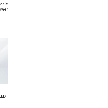
Scale
Power
LED