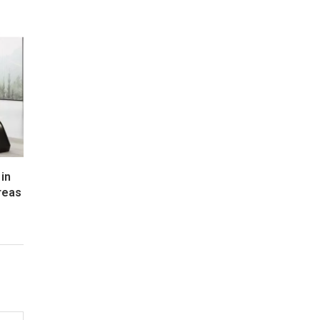
 in
reas