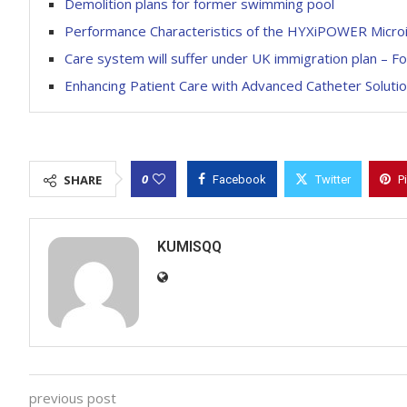
Demolition plans for former swimming pool
Performance Characteristics of the HYXiPOWER Microin
Care system will suffer under UK immigration plan – F
Enhancing Patient Care with Advanced Catheter Soluti
0
SHARE
Facebook
Twitter
P
KUMISQQ
previous post