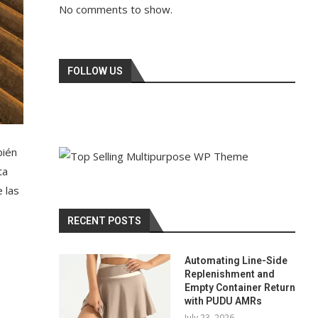
No comments to show.
FOLLOW US
bién
ta
 las
RECENT POSTS
Automating Line-Side
Replenishment and
Empty Container Return
with PUDU AMRs
July 23, 2026