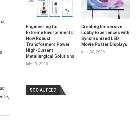
s
ia,
Engineering for
Creating Immersive
s
Extreme Environments:
Lobby Experiences with
How Robust
Synchronized LED
Transformers Power
Movie Poster Displays
High-Current
es
June 30, 2026
Metallurgical Solutions
July 15, 2026
dad
SOCIAL FEED
ente,