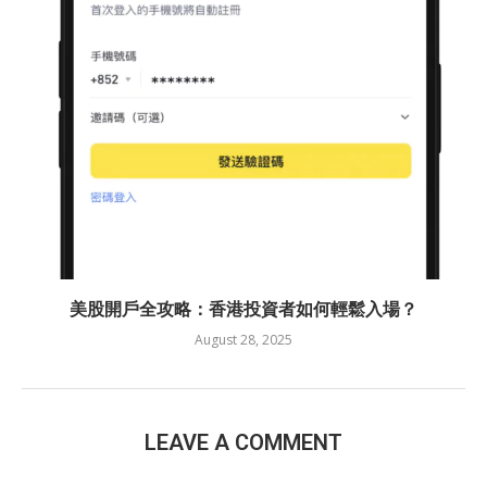
美股開戶全攻略：香港投資者如何輕鬆入場？
August 28, 2025
LEAVE A COMMENT