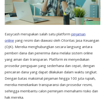
Easycash merupakan salah satu platform
pinjaman
online
yang resmi dan diawasi oleh Otoritas Jasa Keuangan
(OJK). Mereka menghubungkan secara langsung antara
pemberi dana dan penerima dana melalui sistem online
yang aman dan transparan. Platform ini menyediakan
prosedur pengajuan yang sederhana dan cepat, dengan
pencairan dana yang dapat dilakukan dalam waktu singkat.
Dengan batas maksimal pinjaman hingga 100 juta rupiah,
mereka menekankan transparansi dan prosedur resmi,
sehingga membantu calon peminjam memahami risiko dan
hak mereka.