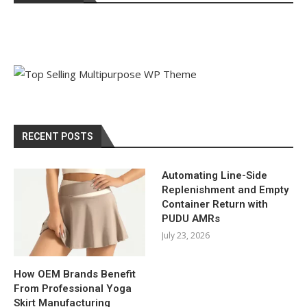
RECENT POSTS
Automating Line-Side
Replenishment and Empty
Container Return with
PUDU AMRs
July 23, 2026
How OEM Brands Benefit
From Professional Yoga
Skirt Manufacturing