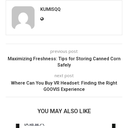
KUMISQQ
previous post
Maximizing Freshness: Tips for Storing Canned Corn
Safely
next post
Where Can You Buy VR Headset: Finding the Right
GOOVIS Experience
YOU MAY ALSO LIKE